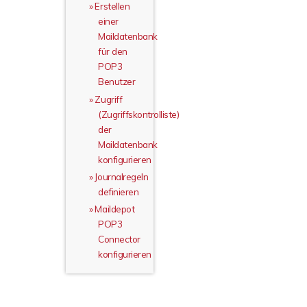
Erstellen
einer
Maildatenbank
für den
POP3
Benutzer
Zugriff
(Zugriffskontrolliste)
der
Maildatenbank
konfigurieren
Journalregeln
definieren
Maildepot
POP3
Connector
konfigurieren