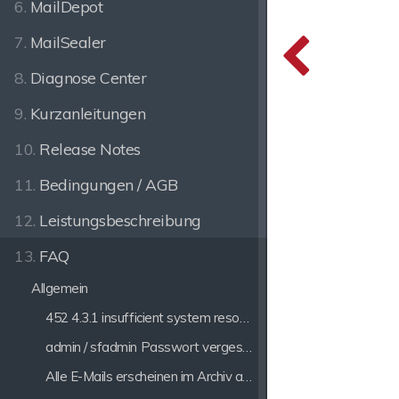
6.
MailDepot
7.
MailSealer
8.
Diagnose Center
9.
Kurzanleitungen
10.
Release Notes
11.
Bedingungen / AGB
12.
Leistungsbeschreibung
13.
FAQ
Allgemein
452 4.3.1 insufficient system resources
admin / sfadmin Passwort vergessen
Alle E-Mails erscheinen im Archiv als ausgehende E-Mails