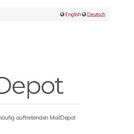
English
Deutsch
Depot
häufig auftretenden MailDepot
n