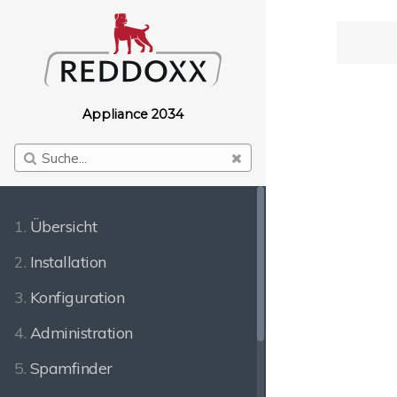
Appliance 2034
1.
Übersicht
2.
Installation
3.
Konfiguration
4.
Administration
5.
Spamfinder